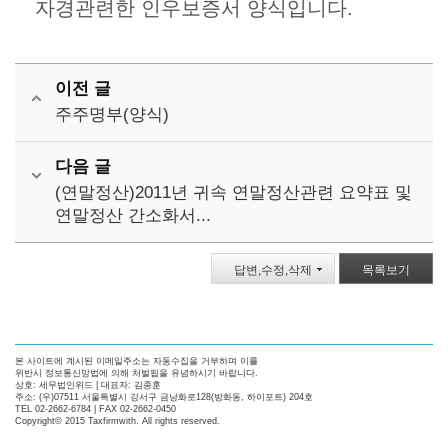
자경관련한 인우보증서 양식입니다.
이전 글
주주명부(양식)
다음 글
(연말정산)2011년 귀속 연말정산관련 요약표 및
연말정산 간소화서...
답변,수정,삭제
목록보기
본 사이트에 계시된 이메일주소는 자동수집을 거부하며 이를
위반시 정보통신망법에 의해 처벌됩을 유념하시기 바랍니다.
상호: 세무법인위드 | 대표자: 김종훈
주소: (우)07511 서울특별시 강서구 금낭화로128(방화동, 하이포트) 204호
TEL 02-2662-6784 | FAX 02-2662-0450
Copyright© 2015 Taxfirmwith. All rights reserved.