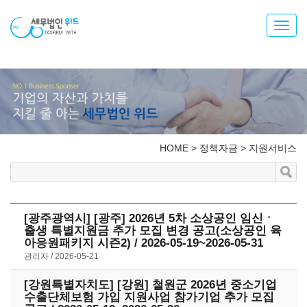
Toggl
navig
HOME
>
정책자금
>
지원서비스
[광주광역시] [광주] 2026년 5차 소상공인 임신ㆍ
출생 특별지원금 추가 모집 변경 공고(소상공인 육
아응원패키지 시즌2) / 2026-05-19~2026-05-31
관리자
2026-05-21
[강원특별자치도] [강원] 철원군 2026년 중소기업
수출단체보험 가입 지원사업 참가기업 추가 모집